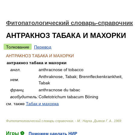
Фитопатологический словарь-справочник
АНТРАКНОЗ ТАБАКА И МАХОРКИ
Толкование
Перевод
АНТРАКНОЗ ТАБАКА И МАХОРКИ
антракноз табака и махорки
англ.
anthracnose of tobacco
Anthraknose, Tabak; Brennfleckenkrankheit,
нем.
Tabak
франц.
anthracnose du tabac
возбудитель:
Colletotrichum tabacum Böning
см. также
Табак и махорка
Фитопатологический словарь-справочник. - М.: Наука
.
Дьяков Г. А.
.
1969
.
Игры ⚽
Поможем сделать НИР