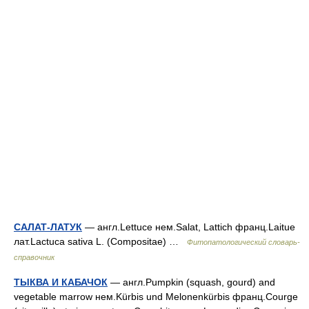
САЛАТ-ЛАТУК
— англ.Lettuce нем.Salat, Lattich франц.Laitue
лат.Lactuca sativa L. (Compositae) …
Фитопатологический словарь-
справочник
ТЫКВА И КАБАЧОК
— англ.Pumpkin (squash, gourd) and
vegetable marrow нем.Kürbis und Melonenkürbis франц.Courge