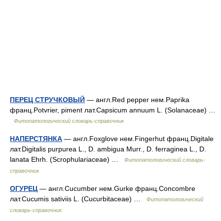
ПЕРЕЦ СТРУЧКОВЫЙ
— англ.Red pepper нем.Paprika
франц.Potvrier, piment лат.Capsicum annuum L. (Solanaceae) …
Фитопатологический словарь-справочник
НАПЕРСТЯНКА
— англ.Foxglove нем.Fingerhut франц.Digitale
лат.Digitalis purpurea L., D. ambigua Murr., D. ferraginea L., D.
lanata Ehrh. (Scrophulariaceae) …
Фитопатологический словарь-
справочник
ОГУРЕЦ
— англ.Cucumber нем.Gurke франц.Concombre
лат.Cucumis sativiis L. (Cucurbitaceae) …
Фитопатологический
словарь-справочник