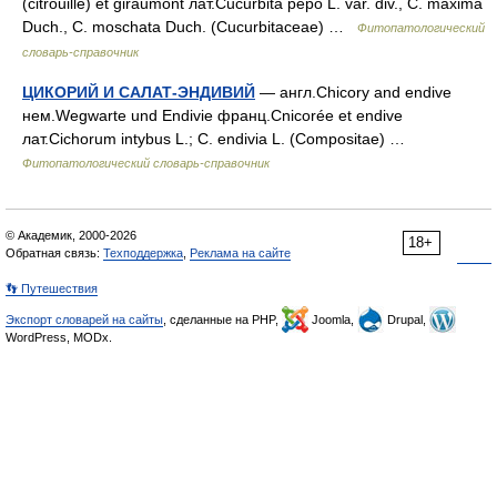
(citrouille) et giraumont лат.Cucurbita pepo L. var. div., C. maxima
Duch., C. moschata Duch. (Cucurbitaceae) …
Фитопатологический
словарь-справочник
ЦИКОРИЙ И САЛАТ-ЭНДИВИЙ
— англ.Chicory and endive
нем.Wegwarte und Endivie франц.Cnicorée et endive
лат.Cichorum intybus L.; C. endivia L. (Compositae) …
Фитопатологический словарь-справочник
© Академик, 2000-2026
18+
Обратная связь:
Техподдержка
,
Реклама на сайте
👣 Путешествия
Экспорт словарей на сайты
, сделанные на PHP,
Joomla,
Drupal,
WordPress, MODx.