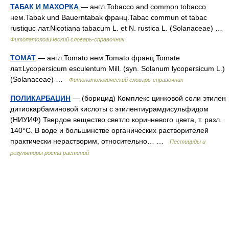
ТАБАК И МАХОРКА
— англ.Tobacco and common tobacco
нем.Tabak und Bauerntabak франц.Tabac commun et tabac
rustiquc лат.Nicotiana tabacum L. et N. rustica L. (Solanaceae) …
Фитопатологический словарь-справочник
ТОМАТ
— англ.Tomato нем.Tomato франц.Tomate
лат.Lycopersicum esculentum Mill. (syn. Solanum lycopersicum L.)
(Solanaceae) …
Фитопатологический словарь-справочник
ПОЛИКАРБАЦИН
— (борицид) Комплекс цинковой соли этилен
дитиокарбаминовой кислоты с этилентиурамдисульфидом
(НИУИФ) Твердое вещество светло коричневого цвета, т. разл.
140°С. В воде и большинстве органических растворителей
практически нерастворим, относительно… …
Пестициды и
регуляторы роста растений